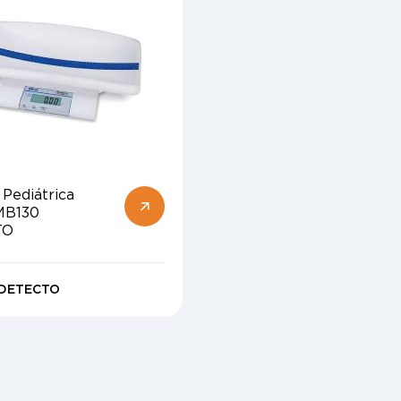
 Pediátrica
 MB130
TO
DETECTO