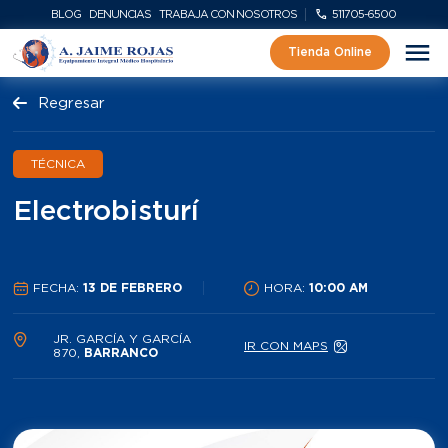
BLOG
DENUNCIAS
TRABAJA CON NOSOTROS
511705-6500
Tienda Online
Regresar
TÉCNICA
Electrobisturí
FECHA:
13 DE FEBRERO
HORA:
10:00 AM
JR. GARCÍA Y GARCÍA
IR CON MAPS
870,
BARRANCO