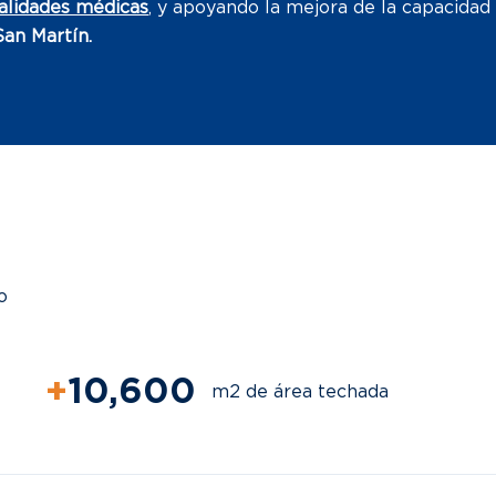
ialidades médicas
, y apoyando la mejora de la capacidad 
San Martín.
o
+
12,000
m2 de área techada