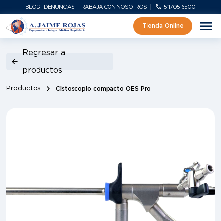
BLOG
DENUNCIAS
TRABAJA CON NOSOTROS
511705-6500
Tienda Online
Regresar a
productos
Productos
Cistoscopio compacto OES Pro