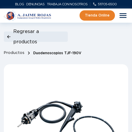
BLOG
DENUNCIAS
TRABAJA CON NOSOTROS
511705-6500
Tienda Online
Regresar a
productos
Productos
Duodenoscopios TJF-190V